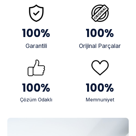
100
%
100
%
Garantili
Orijinal Parçalar
100
%
100
%
Çözüm Odaklı
Memnuniyet