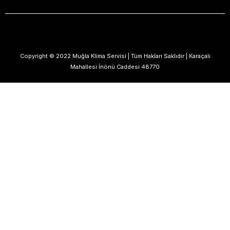
Copyright © 2022 Muğla Klima Servisi | Tüm Hakları Saklıdır | Karaçalı
Mahallesi İnönü Caddesi 48770