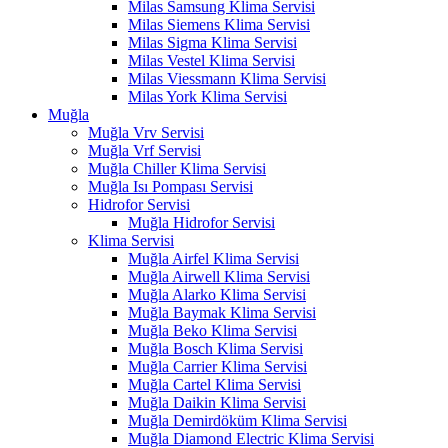
Milas Samsung Klima Servisi
Milas Siemens Klima Servisi
Milas Sigma Klima Servisi
Milas Vestel Klima Servisi
Milas Viessmann Klima Servisi
Milas York Klima Servisi
Muğla
Muğla Vrv Servisi
Muğla Vrf Servisi
Muğla Chiller Klima Servisi
Muğla Isı Pompası Servisi
Hidrofor Servisi
Muğla Hidrofor Servisi
Klima Servisi
Muğla Airfel Klima Servisi
Muğla Airwell Klima Servisi
Muğla Alarko Klima Servisi
Muğla Baymak Klima Servisi
Muğla Beko Klima Servisi
Muğla Bosch Klima Servisi
Muğla Carrier Klima Servisi
Muğla Cartel Klima Servisi
Muğla Daikin Klima Servisi
Muğla Demirdöküm Klima Servisi
Muğla Diamond Electric Klima Servisi