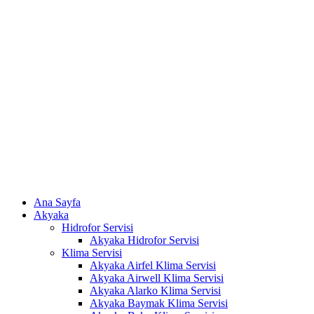
Skip
to
content
Ana Sayfa
Akyaka
Hidrofor Servisi
Akyaka Hidrofor Servisi
Klima Servisi
Akyaka Airfel Klima Servisi
Akyaka Airwell Klima Servisi
Akyaka Alarko Klima Servisi
Akyaka Baymak Klima Servisi