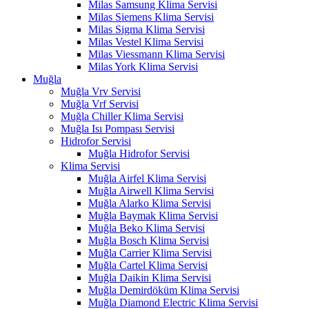
Milas Samsung Klima Servisi
Milas Siemens Klima Servisi
Milas Sigma Klima Servisi
Milas Vestel Klima Servisi
Milas Viessmann Klima Servisi
Milas York Klima Servisi
Muğla
Muğla Vrv Servisi
Muğla Vrf Servisi
Muğla Chiller Klima Servisi
Muğla Isı Pompası Servisi
Hidrofor Servisi
Muğla Hidrofor Servisi
Klima Servisi
Muğla Airfel Klima Servisi
Muğla Airwell Klima Servisi
Muğla Alarko Klima Servisi
Muğla Baymak Klima Servisi
Muğla Beko Klima Servisi
Muğla Bosch Klima Servisi
Muğla Carrier Klima Servisi
Muğla Cartel Klima Servisi
Muğla Daikin Klima Servisi
Muğla Demirdöküm Klima Servisi
Muğla Diamond Electric Klima Servisi