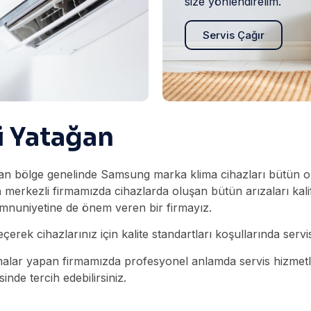
size yönlendirelim.
Servis Çağır
i Yatağan
an bölge genelinde Samsung marka klima cihazları bütün orta
n
merkezli firmamızda cihazlarda oluşan bütün arızaları ka
mnuniyetine de önem veren bir firmayız.
eçerek cihazlarınız için kalite standartları koşullarında servis 
alar yapan firmamızda profesyonel anlamda servis hizmetleri
inde tercih edebilirsiniz.