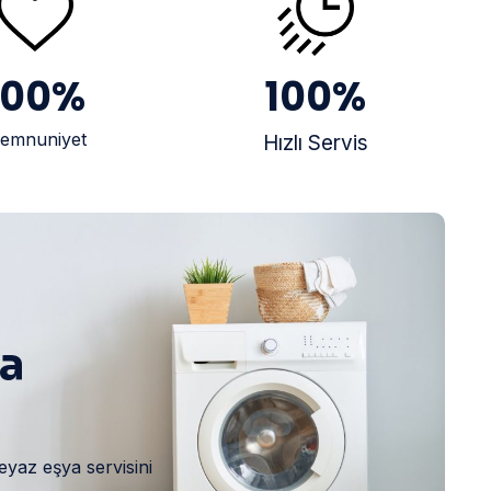
100
%
100
%
emnuniyet
Hızlı Servis
ya
eyaz eşya servisini