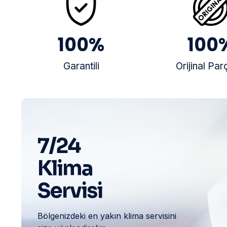
100
%
100
Garantili
Orijinal Par
7/24
Klima
Servisi
Bölgenizdeki en yakın klima servisini