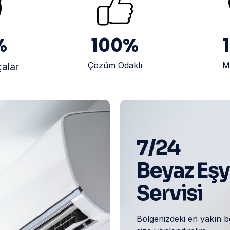
%
100
%
Çözüm Odaklı
M
çalar
7/24
Beyaz Eş
Servisi
Bölgenizdeki en yakın b