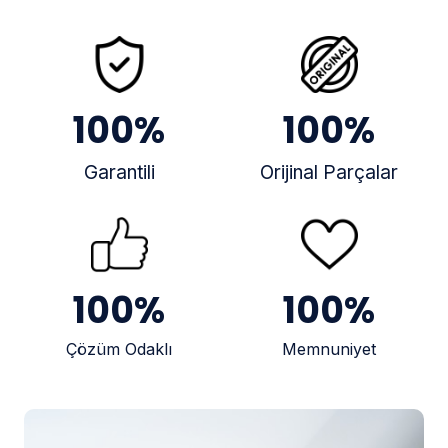
100
%
100
%
Garantili
Orijinal Parçalar
100
%
100
%
Çözüm Odaklı
Memnuniyet