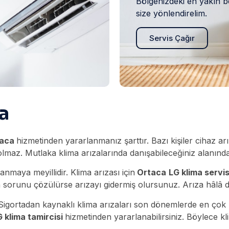
Bölgenizdeki en yakın b
size yönlendirelim.
Servis Çağır
a
taca
hizmetinden yararlanmanız şarttır. Bazı kişiler cihaz ar
lmaz. Mutlaka klima arızalarında danışabileceğiniz alanında 
anmaya meyillidir. Klima arızası için
Ortaca
LG klima servi
 sorunu çözülürse arızayı gidermiş olursunuz. Arıza hâlâ d
. Sigortadan kaynaklı klima arızaları son dönemlerde en çok
 klima tamircisi
hizmetinden yararlanabilirsiniz. Böylece k