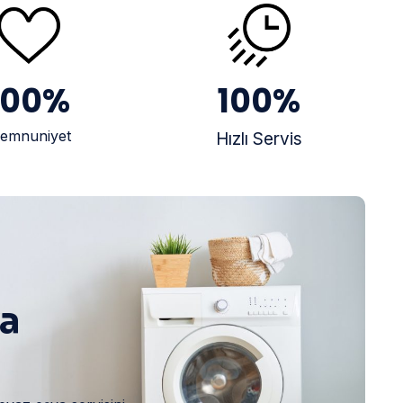
100
%
100
%
emnuniyet
Hızlı Servis
ya