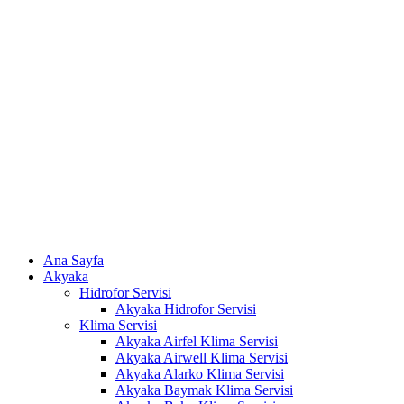
Skip
to
content
Ana Sayfa
Akyaka
Hidrofor Servisi
Akyaka Hidrofor Servisi
Klima Servisi
Akyaka Airfel Klima Servisi
Akyaka Airwell Klima Servisi
Akyaka Alarko Klima Servisi
Akyaka Baymak Klima Servisi