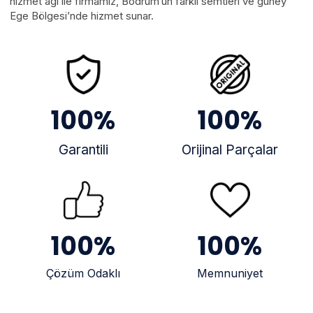
hizmet ağı ile firmamız, Bodrum’un farklı semtleri ve güney
Ege Bölgesi’nde hizmet sunar.
100
%
100
%
Garantili
Orijinal Parçalar
100
%
100
%
Çözüm Odaklı
Memnuniyet