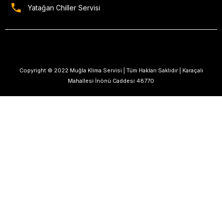
Yatağan Chiller Servisi
Copyright © 2022 Muğla Klima Servisi | Tüm Hakları Saklıdır | Karaçalı
Mahallesi İnönü Caddesi 48770