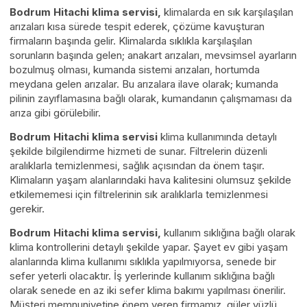
Bodrum Hitachi klima servisi,
klimalarda en sık karşılaşılan
arızaları kısa sürede tespit ederek, çözüme kavuşturan
firmaların başında gelir. Klimalarda sıklıkla karşılaşılan
sorunların başında gelen; anakart arızaları, mevsimsel ayarların
bozulmuş olması, kumanda sistemi arızaları, hortumda
meydana gelen arızalar. Bu arızalara ilave olarak; kumanda
pilinin zayıflamasına bağlı olarak, kumandanın çalışmaması da
arıza gibi görülebilir.
Bodrum Hitachi klima servisi
klima kullanımında detaylı
şekilde bilgilendirme hizmeti de sunar.
Filtrelerin düzenli
aralıklarla temizlenmesi, sağlık açısından da önem taşır.
Klimaların yaşam alanlarındaki hava kalitesini olumsuz şekilde
etkilememesi için filtrelerinin sık aralıklarla temizlenmesi
gerekir.
Bodrum Hitachi klima servisi,
kullanım sıklığına bağlı olarak
klima kontrollerini detaylı şekilde yapar. Şayet ev gibi yaşam
alanlarında klima kullanımı sıklıkla yapılmıyorsa, senede bir
sefer yeterli olacaktır. İş yerlerinde kullanım sıklığına bağlı
olarak senede en az iki sefer klima bakımı yapılması önerilir.
Müşteri memnuniyetine önem veren firmamız, güler yüzlü