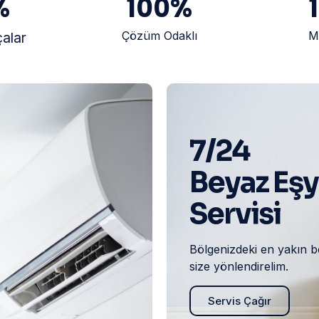
%
100
%
Çözüm Odaklı
M
çalar
7/24
Beyaz Eş
Servisi
Bölgenizdeki en yakın b
size yönlendirelim.
Servis Çağır