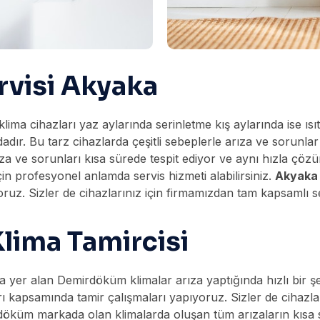
visi Akyaka
 klima cihazları yaz aylarında serinletme kış aylarında ise 
adır. Bu tarz cihazlarda çeşitli sebeplerle arıza ve sorunlar
za ve sorunları kısa sürede tespit ediyor ve aynı hızla ç
çin profesyonel anlamda servis hizmeti alabilirsiniz.
Akyaka 
z. Sizler de cihazlarınız için firmamızdan tam kapsamlı serv
ima Tamircisi
yer alan Demirdöküm klimalar arıza yaptığında hızlı bir şek
ı kapsamında tamir çalışmaları yapıyoruz. Sizler de cihazla
mirdöküm markada olan klimalarda oluşan tüm arızaların kıs