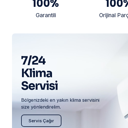
100
%
100
Garantili
Orijinal Par
7/24
Klima
Servisi
Bölgenizdeki en yakın klima servisini
size yönlendirelim.
Servis Çağır