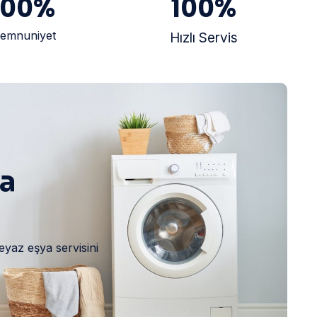
100
%
100
%
emnuniyet
Hızlı Servis
ya
eyaz eşya servisini