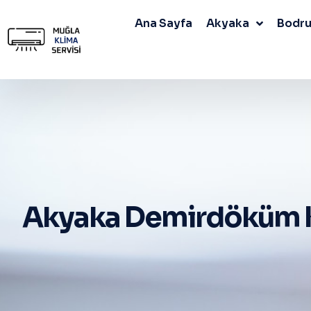
Ana Sayfa
Akyaka
Bodr
Akyaka Demirdöküm K