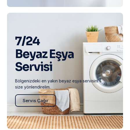
7/24
Beyaz Eşya
Servisi
Bölgenizdeki en yakın beyaz eşya servisini
size yönlendirelim.
Servis Çağır