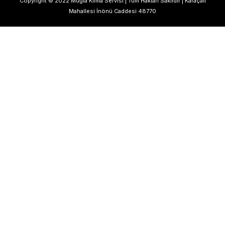
Copyright © 2022 Muğla Klima Servisi | Tüm Hakları Saklıdır | Karaçalı
Mahallesi İnönü Caddesi 48770