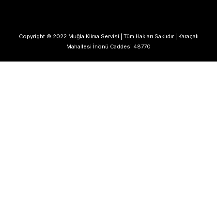
Copyright © 2022 Muğla Klima Servisi | Tüm Hakları Saklıdır | Karaçalı
Mahallesi İnönü Caddesi 48770