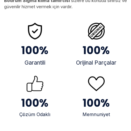
Bodrum Sigma klima tamircisi
sizlere bu konuda sınırsız ve
güvenilir hizmet vermek için vardır.
100
%
100
%
Garantili
Orijinal Parçalar
100
%
100
%
Çözüm Odaklı
Memnuniyet