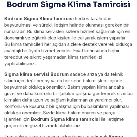
Bodrum Sigma Klima Tamircisi
Bodrum Sigma Klima tamircisi
herkes tarafından
başvurulması ve sürekli iletişim halinde olunması gereken bir
numaradır. Bu klima servisleri sizlere hizmet sağlamak için en
donanımlı ve eğitimli ekip kişileri ile çalışarak işlem yaparlar.
Bu klima tamircileri her açıdan sizlere destek vererek oldukça
avantajlı bir fiyata hizmet verirler. Fiyat konusunda hiçbir
tereddüt ve sıkıntı yaşamadan klima tamirleri izi
yaptırabilirsiniz
.
Sigma klima servisi
Bodrum
sadece arıza ya da teknik
sıkıntı için değil her ay ya da her sene bakım işlemi içinde
başvurmak oldukça önemlidir. Bakım yapılan klimalar daha
güzel ve daha konforlu bir şekilde çalışma göstererek sizin bu
klimaları daha uzun ve sağlam kullanmanıza yardımcı olur.
Konforlu ve kusursuz bir çalışma için bu bakımların yapılması
oldukça önemlidir. Sizde klima bakım onarım ve parça
işlemleri için
Bodrum Sigma klima tamircisi
ile iletişime
geçerek en güzel hizmeti alabilirsiniz.
Tüm bakım tamir ve onarım işlemlerinizi yaptırarak
Sigma