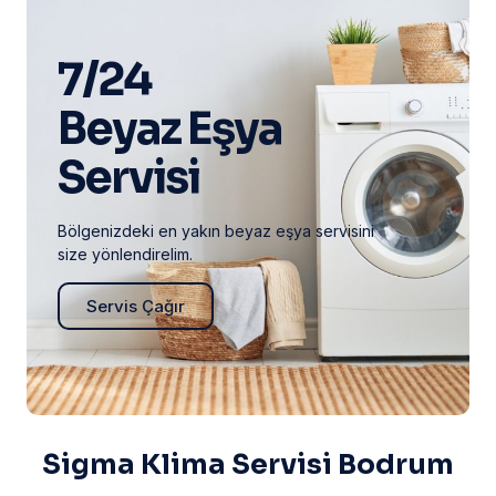
7/24
Beyaz Eşya
Servisi
Bölgenizdeki en yakın beyaz eşya servisini
size yönlendirelim.
Servis Çağır
Sigma Klima Servisi Bodrum