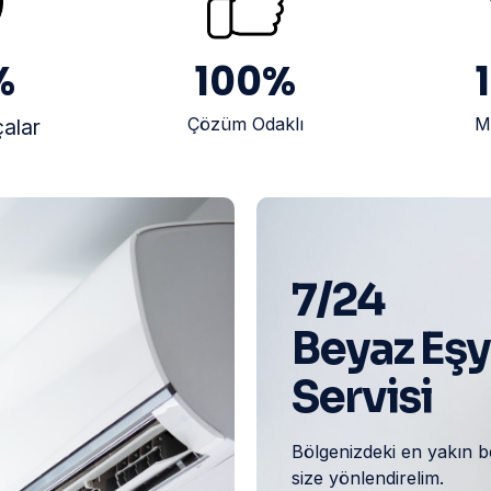
%
100
%
Çözüm Odaklı
M
çalar
7/24
Beyaz Eş
Servisi
Bölgenizdeki en yakın b
size yönlendirelim.