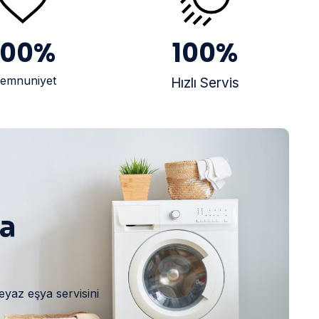
100
%
100
%
emnuniyet
Hızlı Servis
ya
eyaz eşya servisini