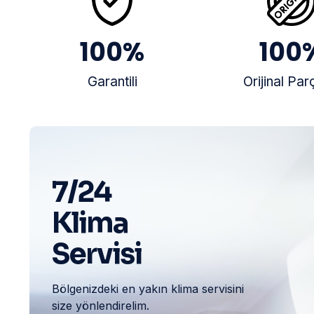
100
%
100
Garantili
Orijinal Par
7/24
Klima
Servisi
Bölgenizdeki en yakın klima servisini
size yönlendirelim.