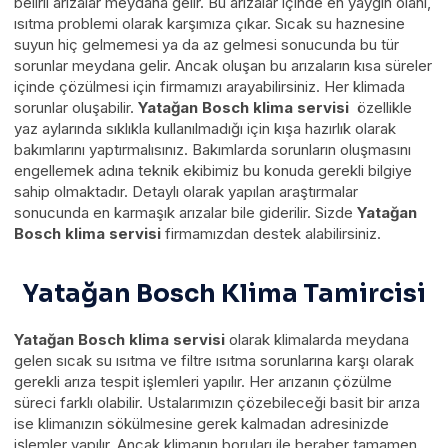
belirli arızalar meydana gelir. Bu arızalar içinde en yaygın olanı,
ısıtma problemi olarak karşımıza çıkar. Sıcak su haznesine
suyun hiç gelmemesi ya da az gelmesi sonucunda bu tür
sorunlar meydana gelir. Ancak oluşan bu arızaların kısa süreler
içinde çözülmesi için firmamızı arayabilirsiniz. Her klimada
sorunlar oluşabilir.
Yatağan Bosch klima servisi
özellikle
yaz aylarında sıklıkla kullanılmadığı için kışa hazırlık olarak
bakımlarını yaptırmalısınız. Bakımlarda sorunların oluşmasını
engellemek adına teknik ekibimiz bu konuda gerekli bilgiye
sahip olmaktadır. Detaylı olarak yapılan araştırmalar
sonucunda en karmaşık arızalar bile giderilir. Sizde
Yatağan
Bosch klima servisi
firmamızdan destek alabilirsiniz.
Yatağan Bosch Klima Tamircisi
Yatağan Bosch klima servisi
olarak klimalarda meydana
gelen sıcak su ısıtma ve filtre ısıtma sorunlarına karşı olarak
gerekli arıza tespit işlemleri yapılır. Her arızanın çözülme
süreci farklı olabilir. Ustalarımızın çözebileceği basit bir arıza
ise klimanızın sökülmesine gerek kalmadan adresinizde
işlemler yapılır. Ancak klimanın boruları ile beraber tamamen