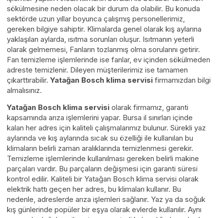
sökülmesine neden olacak bir durum da olabilir. Bu konuda
sektörde uzun yıllar boyunca çalışmış personellerimiz,
gereken bilgiye sahiptir. Klimalarda genel olarak kış aylarına
yaklaşılan aylarda, ısıtma sorunları oluşur. Isıtmanın yeterli
olarak gelmemesi, Fanların tozlanmış olma sorularını getirir.
Fan temizleme işlemlerinde ise fanlar, ev içinden sökülmeden
adreste temizlenir. Dileyen müşterilerimiz ise tamamen
çıkarttırabilir.
Yatağan Bosch klima servisi
firmamızdan bilgi
almalısınız.
Yatağan Bosch klima servisi
olarak firmamız, garanti
kapsamında arıza işlemlerini yapar. Bursa il sınırları içinde
kalan her adres için kaliteli çalışmalarımız bulunur. Sürekli yaz
aylarında ve kış aylarında sıcak su özelliği ile kullanılan bu
klimaların belirli zaman aralıklarında temizlenmesi gerekir.
Temizleme işlemlerinde kullanılması gereken belirli makine
parçaları vardır. Bu parçaların değişmesi için garanti süresi
kontrol edilir. Kaliteli bir Yatağan Bosch klima servisi olarak
elektrik hattı geçen her adres, bu klimaları kullanır. Bu
nedenle, adreslerde arıza işlemleri sağlanır. Yaz ya da soğuk
kış günlerinde popüler bir eşya olarak evlerde kullanılır. Aynı