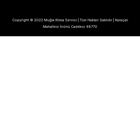
Copyright © 2022 Muğla Klima Servisi | Tüm Hakları Saklıdır | Karaçalı
Mahallesi İnönü Caddesi 48770