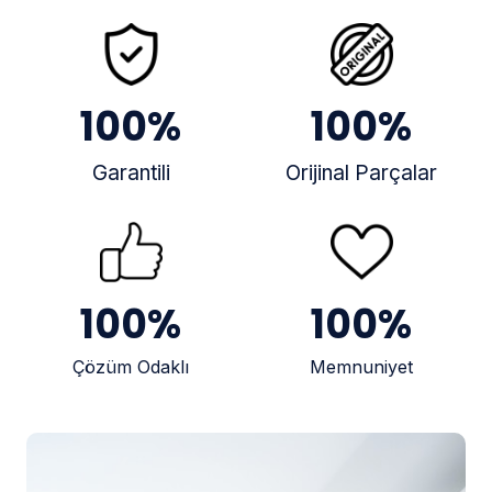
100
%
100
%
Garantili
Orijinal Parçalar
100
%
100
%
Çözüm Odaklı
Memnuniyet