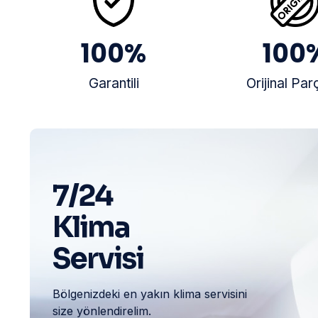
100
%
100
Garantili
Orijinal Par
7/24
Klima
Servisi
Bölgenizdeki en yakın klima servisini
size yönlendirelim.