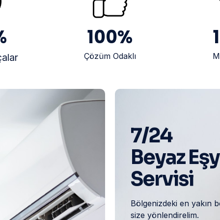
%
100
%
Çözüm Odaklı
M
çalar
7/24
Beyaz Eş
Servisi
Bölgenizdeki en yakın b
size yönlendirelim.