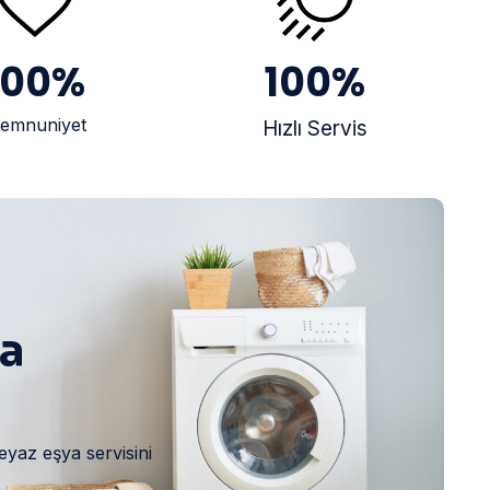
100
%
100
%
emnuniyet
Hızlı Servis
ya
eyaz eşya servisini