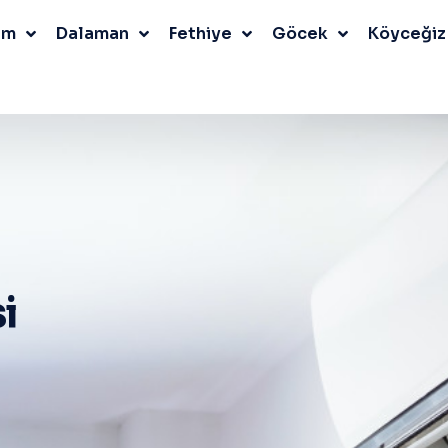
um
Dalaman
Fethiye
Göcek
Köyceğiz
i