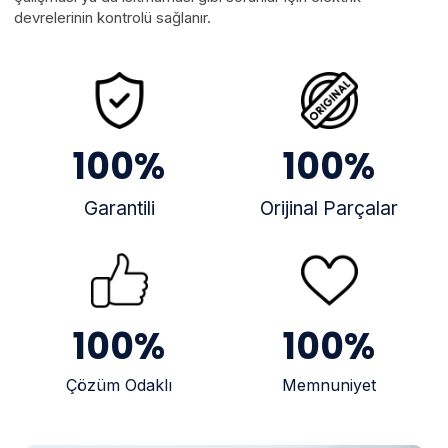
devrelerinin kontrolü sağlanır.
100
%
100
%
Garantili
Orijinal Parçalar
100
%
100
%
Çözüm Odaklı
Memnuniyet