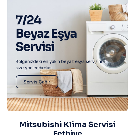
7/24
Beyaz Eşya
Servisi
Bölgenizdeki en yakın beyaz eşya servisini
size yönlendirelim.
Servis Çağır
Mitsubishi Klima Servisi
Fethiye