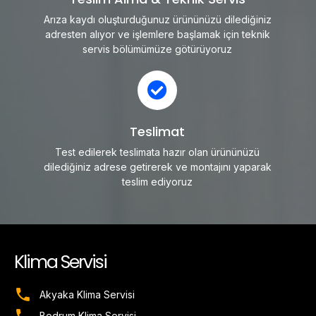
Arıza kaydı oluşturduğunuz ürününüzü dilediğiniz
adresten alıyor ve işlemlere başlamak için teknik
servis bölümümüze götürüyoruz
Teslimat
Test edilerek teslimata hazır olan ürününüzü
dilediğiniz adrese getirerek ve montajını yaparak
teslim ediyoruz
Klima Servisi
Akyaka Klima Servisi
Bodrum Klima Servisi