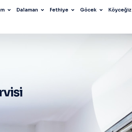
um
Dalaman
Fethiye
Göcek
Köyceğiz
visi