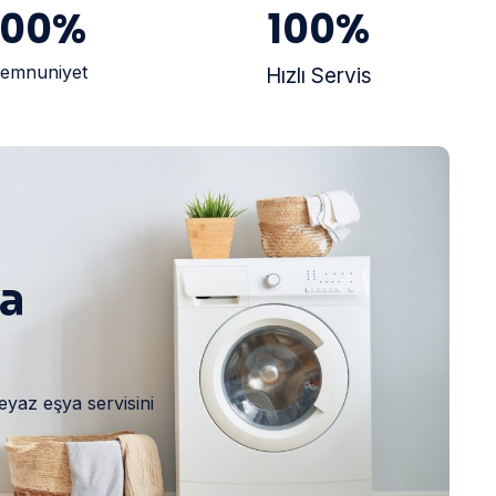
100
%
100
%
emnuniyet
Hızlı Servis
ya
eyaz eşya servisini