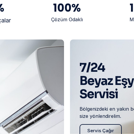
%
100
%
Çözüm Odaklı
M
çalar
7/24
Beyaz Eş
Servisi
Bölgenizdeki en yakın b
size yönlendirelim.
Servis Çağır