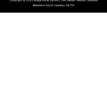
Copyright © 2022 Muğla Klima Servisi | Tüm Hakları Saklıdır | Karaçalı
Mahallesi İnönü Caddesi 48770