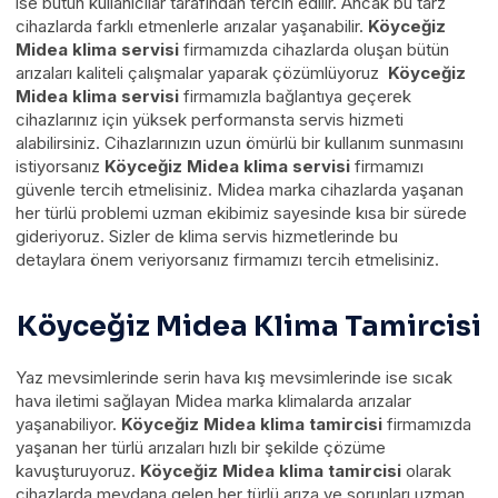
ise bütün kullanıcılar tarafından tercih edilir. Ancak bu tarz
cihazlarda farklı etmenlerle arızalar yaşanabilir.
Köyceğiz
Midea klima servisi
firmamızda cihazlarda oluşan bütün
arızaları kaliteli çalışmalar yaparak çözümlüyoruz
Köyceğiz
Midea klima servisi
firmamızla bağlantıya geçerek
cihazlarınız için yüksek performansta servis hizmeti
alabilirsiniz. Cihazlarınızın uzun ömürlü bir kullanım sunmasını
istiyorsanız
Köyceğiz Midea klima servisi
firmamızı
güvenle tercih etmelisiniz. Midea marka cihazlarda yaşanan
her türlü problemi uzman ekibimiz sayesinde kısa bir sürede
gideriyoruz. Sizler de klima servis hizmetlerinde bu
detaylara önem veriyorsanız firmamızı tercih etmelisiniz.
Köyceğiz Midea Klima Tamircisi
Yaz mevsimlerinde serin hava kış mevsimlerinde ise sıcak
hava iletimi sağlayan Midea marka klimalarda arızalar
yaşanabiliyor.
Köyceğiz Midea klima tamircisi
firmamızda
yaşanan her türlü arızaları hızlı bir şekilde çözüme
kavuşturuyoruz.
Köyceğiz Midea klima tamircisi
olarak
cihazlarda meydana gelen her türlü arıza ve sorunları uzman