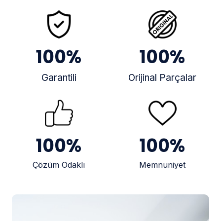
100
%
100
%
Garantili
Orijinal Parçalar
100
%
100
%
Çözüm Odaklı
Memnuniyet