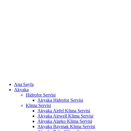
Skip
to
content
Ana Sayfa
Akyaka
Hidrofor Servisi
Akyaka Hidrofor Servisi
Klima Servisi
Akyaka Airfel Klima Servisi
Akyaka Airwell Klima Servisi
Akyaka Alarko Klima Servisi
Akyaka Baymak Klima Servisi