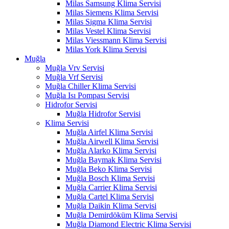
Milas Samsung Klima Servisi
Milas Siemens Klima Servisi
Milas Sigma Klima Servisi
Milas Vestel Klima Servisi
Milas Viessmann Klima Servisi
Milas York Klima Servisi
Muğla
Muğla Vrv Servisi
Muğla Vrf Servisi
Muğla Chiller Klima Servisi
Muğla Isı Pompası Servisi
Hidrofor Servisi
Muğla Hidrofor Servisi
Klima Servisi
Muğla Airfel Klima Servisi
Muğla Airwell Klima Servisi
Muğla Alarko Klima Servisi
Muğla Baymak Klima Servisi
Muğla Beko Klima Servisi
Muğla Bosch Klima Servisi
Muğla Carrier Klima Servisi
Muğla Cartel Klima Servisi
Muğla Daikin Klima Servisi
Muğla Demirdöküm Klima Servisi
Muğla Diamond Electric Klima Servisi