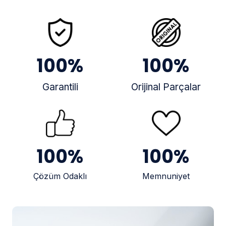
100
%
100
%
Garantili
Orijinal Parçalar
100
%
100
%
Çözüm Odaklı
Memnuniyet