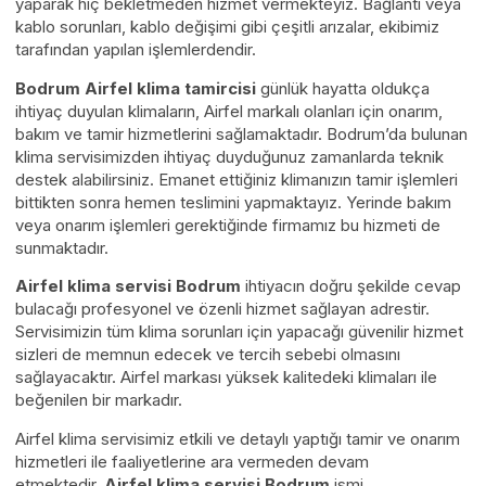
yaparak hiç bekletmeden hizmet vermekteyiz. Bağlantı veya
kablo sorunları, kablo değişimi gibi çeşitli arızalar, ekibimiz
tarafından yapılan işlemlerdendir.
Bodrum Airfel klima tamircisi
günlük hayatta oldukça
ihtiyaç duyulan klimaların, Airfel markalı olanları için onarım,
bakım ve tamir hizmetlerini sağlamaktadır. Bodrum’da bulunan
klima servisimizden ihtiyaç duyduğunuz zamanlarda teknik
destek alabilirsiniz. Emanet ettiğiniz klimanızın tamir işlemleri
bittikten sonra hemen teslimini yapmaktayız. Yerinde bakım
veya onarım işlemleri gerektiğinde firmamız bu hizmeti de
sunmaktadır.
Airfel klima servisi Bodrum
ihtiyacın doğru şekilde cevap
bulacağı profesyonel ve özenli hizmet sağlayan adrestir.
Servisimizin tüm klima sorunları için yapacağı güvenilir hizmet
sizleri de memnun edecek ve tercih sebebi olmasını
sağlayacaktır. Airfel markası yüksek kalitedeki klimaları ile
beğenilen bir markadır.
Airfel klima servisimiz etkili ve detaylı yaptığı tamir ve onarım
hizmetleri ile faaliyetlerine ara vermeden devam
etmektedir.
Airfel klima servisi Bodrum
ismi