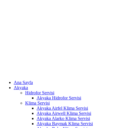
Skip
to
content
Ana Sayfa
Akyaka
Hidrofor Servisi
Akyaka Hidrofor Servisi
Klima Servisi
Akyaka Airfel Klima Servisi
Akyaka Airwell Klima Servisi
Akyaka Alarko Klima Servisi
Akyaka Baymak Klima Servisi