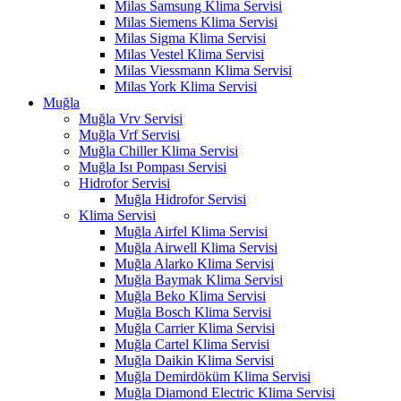
Milas Samsung Klima Servisi
Milas Siemens Klima Servisi
Milas Sigma Klima Servisi
Milas Vestel Klima Servisi
Milas Viessmann Klima Servisi
Milas York Klima Servisi
Muğla
Muğla Vrv Servisi
Muğla Vrf Servisi
Muğla Chiller Klima Servisi
Muğla Isı Pompası Servisi
Hidrofor Servisi
Muğla Hidrofor Servisi
Klima Servisi
Muğla Airfel Klima Servisi
Muğla Airwell Klima Servisi
Muğla Alarko Klima Servisi
Muğla Baymak Klima Servisi
Muğla Beko Klima Servisi
Muğla Bosch Klima Servisi
Muğla Carrier Klima Servisi
Muğla Cartel Klima Servisi
Muğla Daikin Klima Servisi
Muğla Demirdöküm Klima Servisi
Muğla Diamond Electric Klima Servisi