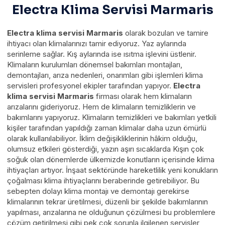
Electra Klima Servisi Marmaris
Electra klima servisi Marmaris
olarak bozulan ve tamire
ihtiyacı olan klimalarınızı tamir ediyoruz. Yaz aylarında
serinleme sağlar. Kış aylarında ise ısıtma işlevini üstlenir.
Klimaların kurulumları dönemsel bakımları montajları,
demontajları, arıza nedenleri, onarımları gibi işlemleri klima
servisleri profesyonel ekipler tarafından yapıyor.
Electra
klima servisi Marmaris
firması olarak hem klimaların
arızalarını gideriyoruz. Hem de klimaların temizliklerin ve
bakımlarını yapıyoruz. Klimaların temizlikleri ve bakımları yetkili
kişiler tarafından yapıldığı zaman klimalar daha uzun ömürlü
olarak kullanılabiliyor. İklim değişikliklerinin hâkim olduğu,
olumsuz etkileri gösterdiği, yazın aşırı sıcaklarda Kışın çok
soğuk olan dönemlerde ülkemizde konutların içerisinde klima
ihtiyaçları artıyor. İnşaat sektöründe hareketlilik yeni konukların
çoğalması klima ihtiyaçlarını beraberinde getirebiliyor. Bu
sebepten dolayı klima montajı ve demontajı gerekirse
klimalarının tekrar üretilmesi, düzenli bir şekilde bakımlarının
yapılması, arızalarına ne olduğunun çözülmesi bu problemlere
çözüm getirilmesi gibi pek çok sorunla ilgilenen servisler