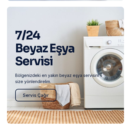
7/24
Beyaz Eşya
Servisi
Bölgenizdeki en yakın beyaz eşya servisini
size yönlendirelim.
Servis Çağır