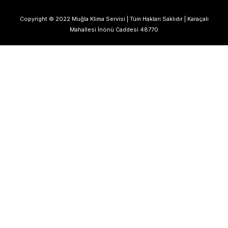
Copyright © 2022 Muğla Klima Servisi | Tüm Hakları Saklıdır | Karaçalı
Mahallesi İnönü Caddesi 48770