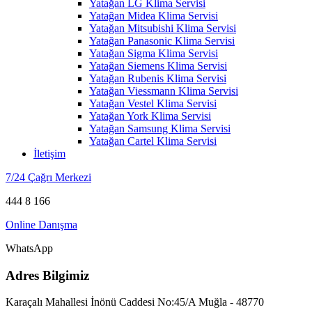
Yatağan LG Klima Servisi
Yatağan Midea Klima Servisi
Yatağan Mitsubishi Klima Servisi
Yatağan Panasonic Klima Servisi
Yatağan Sigma Klima Servisi
Yatağan Siemens Klima Servisi
Yatağan Rubenis Klima Servisi
Yatağan Viessmann Klima Servisi
Yatağan Vestel Klima Servisi
Yatağan York Klima Servisi
Yatağan Samsung Klima Servisi
Yatağan Cartel Klima Servisi
İletişim
7/24 Çağrı Merkezi
444 8 166
Online Danışma
WhatsApp
Adres Bilgimiz
Karaçalı Mahallesi İnönü Caddesi No:45/A Muğla - 48770