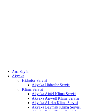
Skip
to
content
Ana Sayfa
Akyaka
Hidrofor Servisi
Akyaka Hidrofor Servisi
Klima Servisi
Akyaka Airfel Klima Servisi
Akyaka Airwell Klima Servisi
Akyaka Alarko Klima Servisi
Akyaka Baymak Klima Servisi