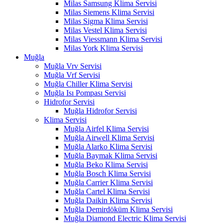
Milas Samsung Klima Servisi
Milas Siemens Klima Servisi
Milas Sigma Klima Servisi
Milas Vestel Klima Servisi
Milas Viessmann Klima Servisi
Milas York Klima Servisi
Muğla
Muğla Vrv Servisi
Muğla Vrf Servisi
Muğla Chiller Klima Servisi
Muğla Isı Pompası Servisi
Hidrofor Servisi
Muğla Hidrofor Servisi
Klima Servisi
Muğla Airfel Klima Servisi
Muğla Airwell Klima Servisi
Muğla Alarko Klima Servisi
Muğla Baymak Klima Servisi
Muğla Beko Klima Servisi
Muğla Bosch Klima Servisi
Muğla Carrier Klima Servisi
Muğla Cartel Klima Servisi
Muğla Daikin Klima Servisi
Muğla Demirdöküm Klima Servisi
Muğla Diamond Electric Klima Servisi